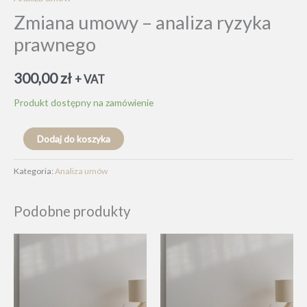
Zmiana umowy – analiza ryzyka
prawnego
300,00
zł
+ VAT
Produkt dostępny na zamówienie
ilość
Dodaj do koszyka
Zmiana
umowy
Kategoria:
Analiza umów
-
analiza
Podobne produkty
ryzyka
prawnego