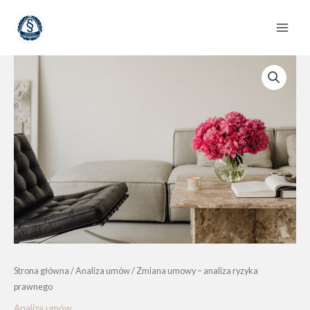
Przejdź
do
treści
Strona główna
/
Analiza umów
/ Zmiana umowy – analiza ryzyka
prawnego
Analiza umów