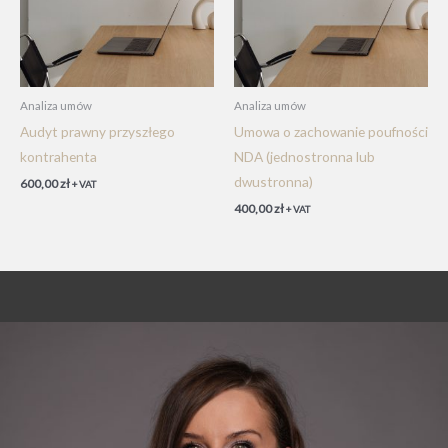
Analiza umów
Analiza umów
Audyt prawny przyszłego
Umowa o zachowanie poufności
kontrahenta
NDA (jednostronna lub
dwustronna)
600,00
zł
+ VAT
400,00
zł
+ VAT