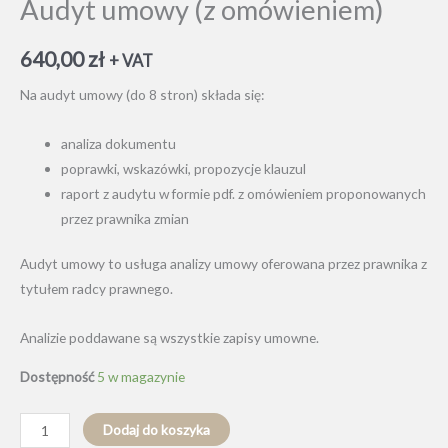
Audyt umowy (z omówieniem)
640,00
zł
+ VAT
Na audyt umowy (do 8 stron) składa się:
analiza dokumentu
poprawki, wskazówki, propozycje klauzul
raport z audytu w formie pdf. z omówieniem proponowanych
przez prawnika zmian
Audyt umowy to usługa analizy umowy oferowana przez prawnika z
tytułem radcy prawnego.
Analizie poddawane są wszystkie zapisy umowne.
Dostępność
5 w magazynie
ilość
Dodaj do koszyka