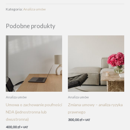
Audyt
umowy
Kategoria:
Analiza umów
(z
omówieniem)
Podobne produkty
Analiza umów
Analiza umów
Umowa o zachowanie poufności
Zmiana umowy – analiza ryzyka
NDA (jednostronna lub
prawnego
dwustronna)
300,00
zł
+ VAT
400,00
zł
+ VAT