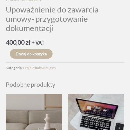
Upoważnienie do zawarcia
umowy- przygotowanie
dokumentacji
400,00
zł
+ VAT
ilość
Dodaj do koszyka
Upoważnienie
do
Kategoria:
Projekt indywidualny
zawarcia
umowy-
Podobne produkty
przygotowanie
dokumentacji