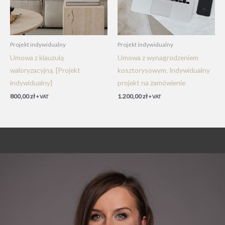
Projekt indywidualny
Projekt indywidualny
Umowa z klauzulą
Umowa z wynagrodzeniem
waloryzacyjną. [Projekt
kosztorysowym. Indywidualny
indywidualny]
projekt na zamówienie
800,00
zł
1.200,00
zł
+ VAT
+ VAT