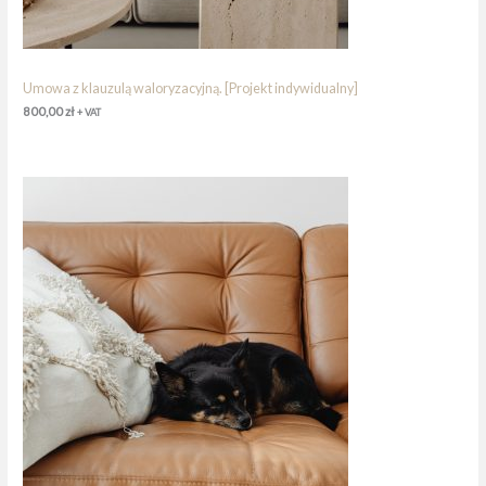
Umowa z klauzulą waloryzacyjną. [Projekt indywidualny]
800,00
zł
+ VAT