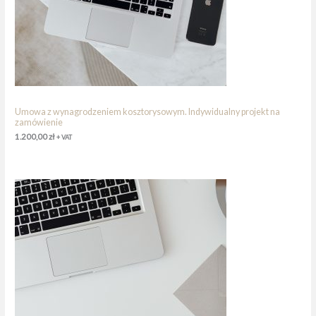
Umowa z wynagrodzeniem kosztorysowym. Indywidualny projekt na
zamówienie
1.200,00
zł
+ VAT