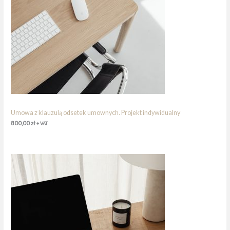
Umowa z klauzulą odsetek umownych. Projekt indywidualny
800,00
zł
+ VAT