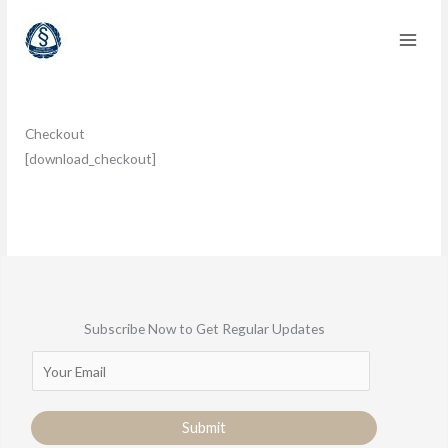
Przejdź
do
treści
Checkout
[download_checkout]
Subscribe Now to Get Regular Updates
E
m
a
Submit
i